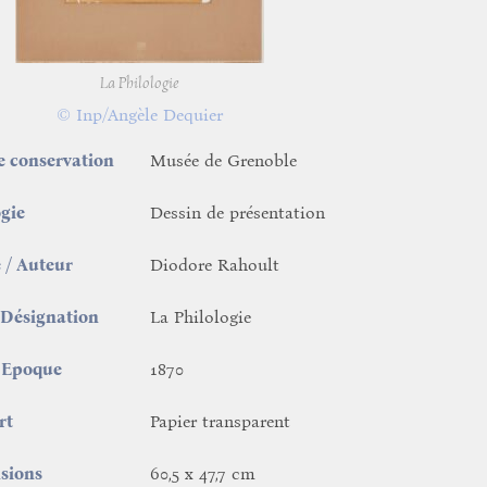
La Philologie
© Inp/Angèle Dequier
e conservation
Musée de Grenoble
gie
Dessin de présentation
e / Auteur
Diodore Rahoult
/ Désignation
La Philologie
 Epoque
1870
rt
Papier transparent
sions
60,5 x 47,7 cm