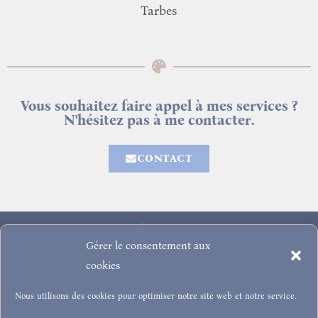
Tarbes
Vous souhaitez faire appel à mes services ?
N'hésitez pas à me contacter.
CONTACT
Accueil
»
Prestations
Gérer le consentement aux
ELISABETH STEFANI
cookies
PAU (64000)
Nous utilisons des cookies pour optimiser notre site web et notre service.
06 33 57 06 00